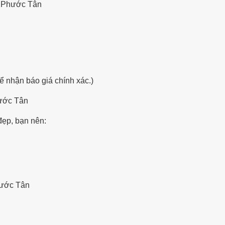
 Phước Tân
để nhận báo giá chính xác.)
ước Tân
ẹp, bạn nên:
ước Tân