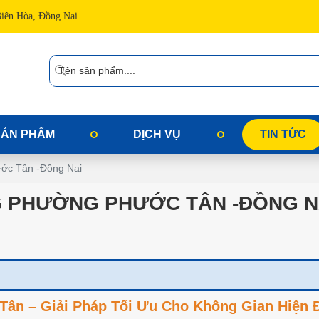
Biên Hòa, Đồng Nai
SẢN PHẨM
DỊCH VỤ
TIN TỨC
ước Tân -Đồng Nai
 PHƯỜNG PHƯỚC TÂN -ĐỒNG N
n – Giải Pháp Tối Ưu Cho Không Gian Hiện 