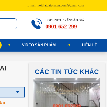
Email: noithatdaiphatvn.com@gmail.com
HOTLINE TƯ VẤN/BÁO GIÁ
0901 652 299
VIDEO SẢN PHẨM
LIÊN HỆ
AI
CÁC TIN TỨC KHÁC
Đại