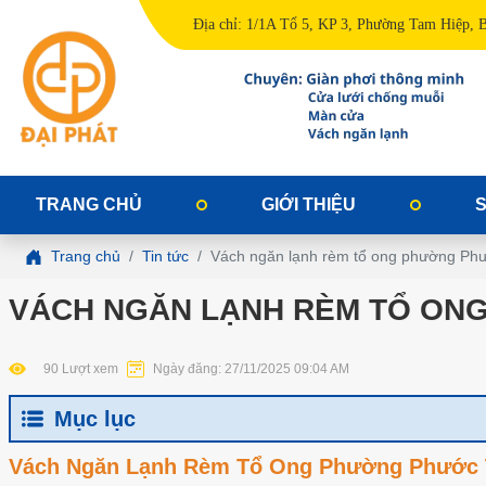
Địa chỉ: 1/1A Tổ 5, KP 3, Phường Tam Hiệp, 
TRANG CHỦ
GIỚI THIỆU
Trang chủ
Tin tức
Vách ngăn lạnh rèm tổ ong phường Ph
VÁCH NGĂN LẠNH RÈM TỔ ONG
90 Lượt xem
Ngày đăng: 27/11/2025 09:04 AM
Mục lục
Vách Ngăn Lạnh Rèm Tổ Ong Phường Phước Tâ