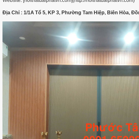
Website: [noithatdaiphatvn.com](http://noithatdaiphatvn.com)
Địa Chỉ : 1/1A Tổ 5, KP 3, Phường Tam Hiệp, Biên Hòa, Đồ