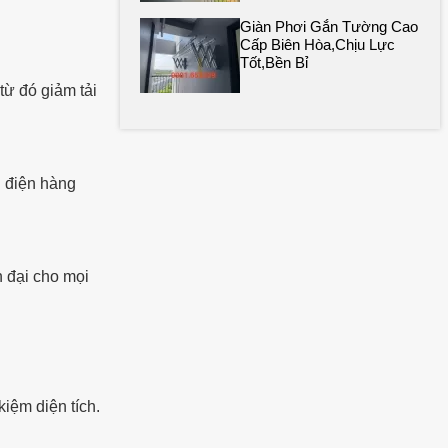
Giàn Phơi Gắn Tường Cao
Cấp Biên Hòa,chịu Lực
Tốt,bền Bỉ
từ đó giảm tải
n điện hàng
 đại cho mọi
iệm diện tích.