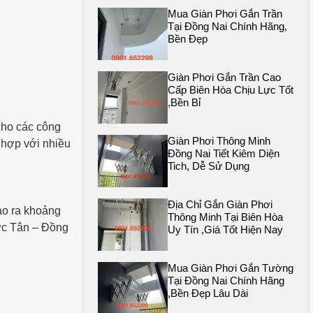
Mua Giàn Phơi Gắn Trần
Tại Đồng Nai Chính Hãng,
Bền Đẹp
Giàn Phơi Gắn Trần Cao
Cấp Biên Hòa Chịu Lực Tốt
,bền Bỉ
cho các công
Giàn Phơi Thông Minh
 hợp với nhiều
Đồng Nai Tiết Kiêm Diện
Tich, Dễ Sử Dụng
Địa Chỉ Gắn Giàn Phơi
ạo ra khoảng
Thông Minh Tại Biên Hòa
ước Tân – Đồng
Uy Tín ,giá Tốt Hiện Nay
Mua Giàn Phơi Gắn Tường
Tại Đồng Nai Chính Hãng
,bền Đẹp Lâu Dài