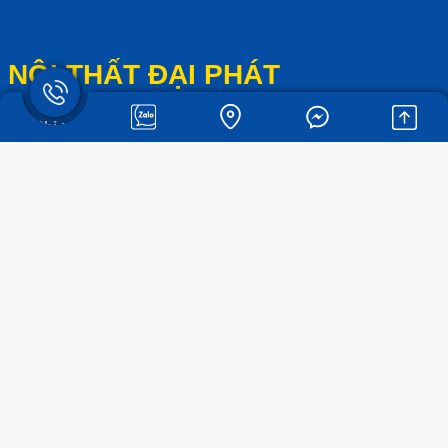
NỘI THẤT ĐẠI PHÁT
Địa Chỉ : 1/1A Tổ 5, KP 3, Phường Tam Hiệp, Biên Hòa, Đồng
Nai
Cơ Sở 2: 51/A Tổ 6, KP Đông Tác, Tân Đông Hiệp, Dĩ An, Bình
Dương
Cơ sở 3: 76 Nguyễn Hữu Thọ, TT. Bến Lức, Long An
Số điện thoại: 0901652299
Email:
noithatdaiphatvn.com@gmail.com
Website: noithatdaiphatvn.com
DỊCH VỤ
Thi công giàn phơi thông minh tại Biên Hòa - Giàn phơi gắn
tường, gắn trần
Giàn phơi gắn trần tại Biên Hòa - Đồng Nai | Lắp đặt giàn phơi
thông minh uy tín
Giàn phơi thông minh Đồng Nai - Lắp đặt nhanh, tiết kiệm, tiện lợi