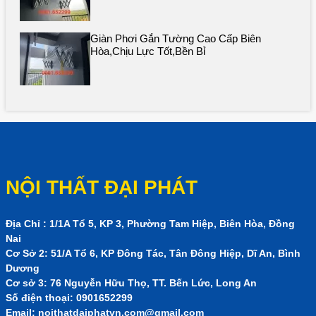
Giàn Phơi Gắn Tường Cao Cấp Biên
Hòa,chịu Lực Tốt,bền Bỉ
NỘI THẤT ĐẠI PHÁT
Địa Chỉ : 1/1A Tổ 5, KP 3, Phường Tam Hiệp, Biên Hòa, Đồng
Nai
Cơ Sở 2: 51/A Tổ 6, KP Đông Tác, Tân Đông Hiệp, Dĩ An, Bình
Dương
Cơ sở 3: 76 Nguyễn Hữu Thọ, TT. Bến Lức, Long An
Số điện thoại: 0901652299
Email:
noithatdaiphatvn.com@gmail.com