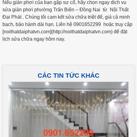
Nếu giàn phơi của bạn gặp sự cố, hãy chọn ngay dịch vụ
sửa giàn phơi phường Trấn Biên – Đồng Nai từ Nội Thất
Đại Phát . Chúng tôi cam kết sửa chữa triệt để, giá cả minh
bạch, bảo hành dài hạn. Liên hệ 0901652299 hoặc truy cập
[noithatdaiphatvn.com](http://noithatdaiphatvn.com) để đặt
lịch sửa chữa ngay hôm nay.
CÁC TIN TỨC KHÁC