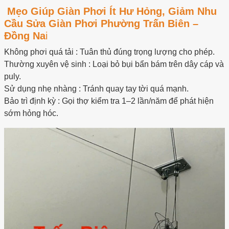
Mẹo Giúp Giàn Phơi Ít Hư Hỏng, Giảm Nhu
Cầu Sửa Giàn Phơi Phường Trấn Biên –
Đồng Na
i
Không phơi quá tải : Tuân thủ đúng trọng lượng cho phép.
Thường xuyên vệ sinh : Loại bỏ bụi bẩn bám trên dây cáp và
puly.
Sử dụng nhẹ nhàng : Tránh quay tay tời quá mạnh.
Bảo trì định kỳ : Gọi thợ kiểm tra 1–2 lần/năm để phát hiện
sớm hỏng hóc.