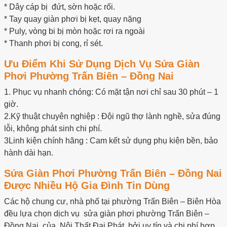
* Dây cáp bị đứt, sờn hoặc rối.
* Tay quay giàn phơi bị kẹt, quay nặng
* Puly, vòng bi bị mòn hoặc rơi ra ngoài
* Thanh phơi bị cong, rỉ sét.
Ưu Điểm Khi Sử Dụng Dịch Vụ Sửa Giàn
Phơi Phường Trấn Biên – Đồng Nai
1. Phục vụ nhanh chóng: Có mặt tận nơi chỉ sau 30 phút – 1
giờ.
2.Kỹ thuật chuyên nghiệp : Đội ngũ thợ lành nghề, sửa đúng
lỗi, không phát sinh chi phí.
3Linh kiện chính hãng : Cam kết sử dụng phụ kiện bền, bảo
hành dài hạn.
Sửa Giàn Phơi Phường Trấn Biên – Đồng Nai
Được Nhiều Hộ Gia Đình Tin Dùng
Các hộ chung cư, nhà phố tại phường Trấn Biên – Biên Hòa
đều lựa chọn dịch vụ sửa giàn phơi phường Trấn Biên –
Đồng Nai của Nội Thất Đại Phát bởi uy tín và chi phí hợp