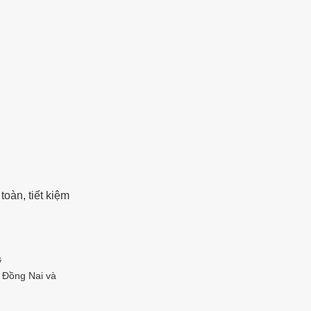
oàn, tiết kiệm
ỹ
i Đồng Nai và