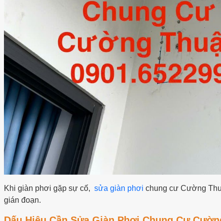
Khi giàn phơi gặp sự cố,
sửa giàn phơi
chung cư Cường Thuận
gián đoạn.
Dấu Hiệu Cần Sửa Giàn Phơi Chung Cư Cườn