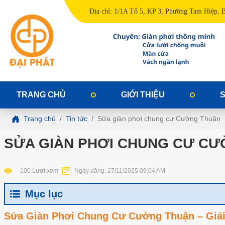
Địa chỉ: 1/1A Tổ 5, KP 3, Phường Tam Hiệp, 
TRANG CHỦ
GIỚI THIỆU
Trang chủ
Tin tức
Sửa giàn phơi chung cư Cường Thuận
SỬA GIÀN PHƠI CHUNG CƯ C
100 Lượt xem
Ngày đăng: 27/11/2025 09:04 AM
Mục lục
Sửa Giàn Phơi Chung Cư Cường Thuận – Giải