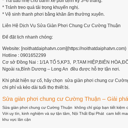
* Tra dầu nhẹ cho bánh xe puli định kỳ 3–6 tháng.
* Tránh treo quá tải trọng khuyến nghị.
* Vệ sinh thanh phơi bằng khăn ẩm thường xuyên.
Liên Hệ Dịch Vụ Sửa Giàn Phơi Chung Cư Cường Thuận
Để đặt lịch nhanh chóng:
Website: [noithatdaiphatvn.com](https://noithatdaiphatvn.com)
Hotline : 0901652299
Cơ sở Đồng Nai : 1/1A TỔ 5,KP3, P.TAM HIỆP,BIÊN HÒA,Đ
Ngoài ra,Bình Dương – Long An đều được hỗ trợ tận nơi.
Khi phát hiện sự cố, hãy chọn sửa giàn phơi chung cư Cườn
chi phí và kéo dài tuổi thọ thiết bị.
Sửa giàn phơi chung cư Cường Thuận – Giải pháp
Sửa giàn phơi chung cư Cường Thuận không chỉ giúp bạn tiết kiệm c
Với uy tín, kinh nghiệm và sự tận tâm, Nội Thất Đại Phát cam kết 
khu vực lân cận