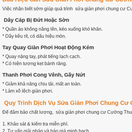
Việc nhận biết sớm giúp quá trình sửa giàn phơi chung cư Cư
Dây Cáp Bị Đứt Hoặc Sờn
* Quần áo không nâng lên, kéo xuống khó khăn.
* Dây kêu rít, có dấu hiệu mòn.
Tay Quay Giàn Phơi Hoạt Động Kém
* Quay nặng tay, phát tiếng lạch cạch.
* Có hiện tượng kẹt bánh răng.
Thanh Phơi Cong Vênh, Gãy Nứt
* Giảm khả năng chịu tải, mất an toàn.
* Làm xô lệch giàn phơi.
Quy Trình Dịch Vụ Sửa Giàn Phơi Chung Cư
Để đảm bảo chất lượng, sửa giàn phơi chung cư Cường Thuậ
1. Khảo sát & kiểm tra miễn phí.
2. Tư vấn giải pháp và báo giá minh bạch.