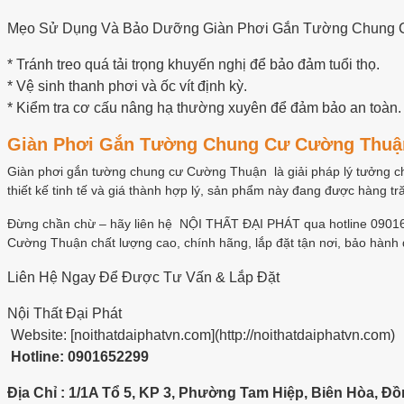
Mẹo Sử Dụng Và Bảo Dưỡng Giàn Phơi Gắn Tường Chung
* Tránh treo quá tải trọng khuyến nghị để bảo đảm tuổi thọ.
* Vệ sinh thanh phơi và ốc vít định kỳ.
* Kiểm tra cơ cấu nâng hạ thường xuyên để đảm bảo an toàn.
Giàn Phơi Gắn Tường Chung Cư Cường Thuận 
Giàn phơi gắn tường chung cư Cường Thuận là giải pháp lý tưởng cho
thiết kế tinh tế và giá thành hợp lý, sản phẩm này đang được hàng tr
Đừng chần chừ – hãy liên hệ NỘI THẤT ĐẠI PHÁT qua hotline 09016
Cường Thuận chất lượng cao, chính hãng, lắp đặt tận nơi, bảo hành 
Liên Hệ Ngay Để Được Tư Vấn & Lắp Đặt
Nội Thất Đại Phát
Website: [noithatdaiphatvn.com](http://noithatdaiphatvn.com)
Hotline: 0901652299
Địa Chỉ : 1/1A Tổ 5, KP 3, Phường Tam Hiệp, Biên Hòa, Đồ